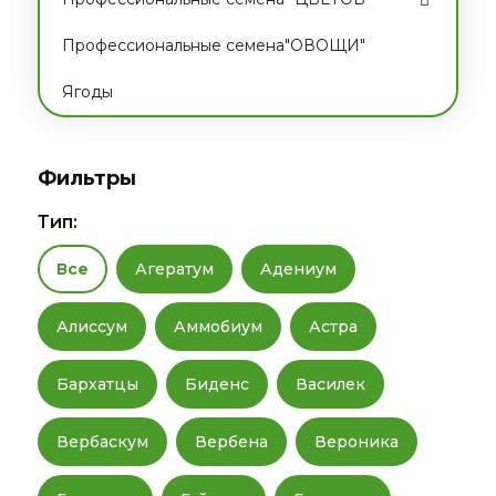
Профессиональные семена"ОВОЩИ"
Ягоды
Фильтры
Тип:
Все
Агератум
Адениум
Алиссум
Аммобиум
Астра
Бархатцы
Биденс
Василек
Вербаскум
Вербена
Вероника