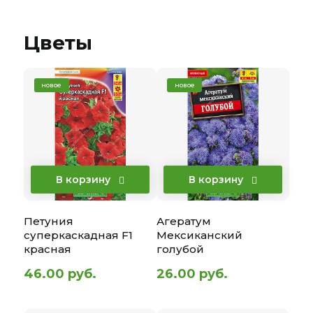
Сальвия
Сельдерей
Сетария
Цветы
Статица
Флокс
Хризантема
новое
новое
Цинния
Эхинацея
Ясколка
В корзину
В корзину
Петуния
Агератум
суперкаскадная F1
Мексиканский
красная
голубой
46.00 руб.
26.00 руб.