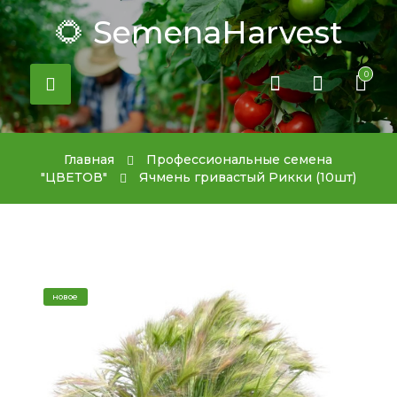
🌻 SemenaHarvest
0
Главная
Профессиональные семена
"ЦВЕТОВ"
Ячмень гривастый Рикки (10шт)
новое