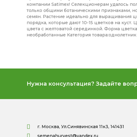
компании Satimex! Селекционерам удалось пол
только общими ботаническими признаками, н
семян. Растение идеально для выращивания цв
порядка, которые дают 10-15 цветков на куст
цвета с желтоватой серединкой. Форма цветка
необработанные Категория товара:однолетник
Нужна консультация? Задайте воп
г. Москва, Ул.Синявинская 11к3, 141431
semenahurvest@yandex.ru