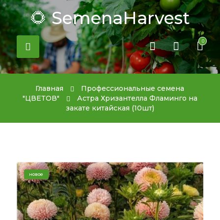
🌻 SemenaHarvest
0
Главная
Профессиональные семена
"ЦВЕТОВ"
Астра Хризантелла Фламинго на
закате китайская (10шт)
новое