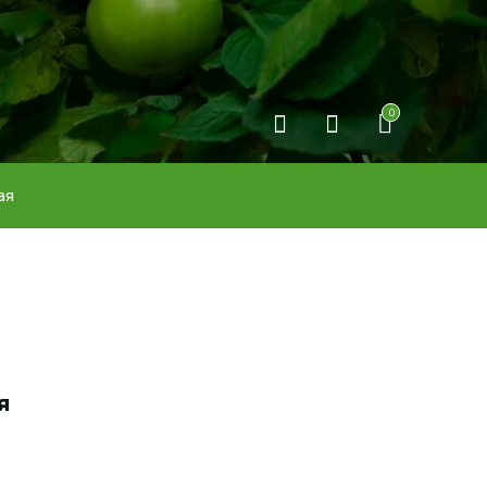
0
ая
я