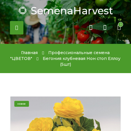
🌻 SemenaHarvest
0
Главная
Профессиональные семена
"ЦВЕТОВ"
Бегония клубневая Нон стоп Еллоу
(5шт)
новое