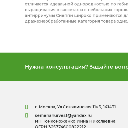
отличается идеальной однородностью по габит
выращивания в кассетах и в небольших горшка
антирринумы Снеппи широко применяются для
драже:необработанные Категория товара:одно
Нужна консультация? Задайте воп
г. Москва, Ул.Синявинская 11к3, 141431
semenahurvest@yandex.ru
ИП Тонконоженко Инна Николаевна
ОГРН 325774600822212