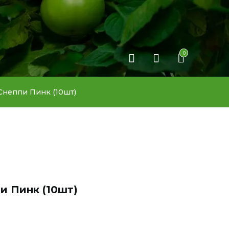
0
неппи Пинк (10шт)
 Пинк (10шт)