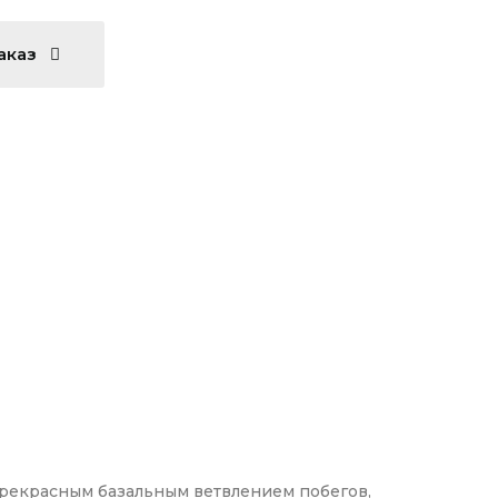
аказ
рекрасным базальным ветвлением побегов,