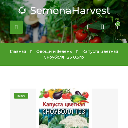
🌻 SemenaHarvest
0
Главная
Овощи и Зелень
Капуста цветная
Сноуболл 123 0.5гр
новое