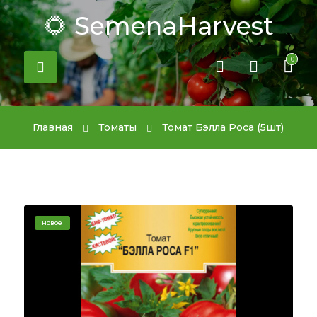
🌻 SemenaHarvest
0
Главная
Томаты
Томат Бэлла Роса (5шт)
новое