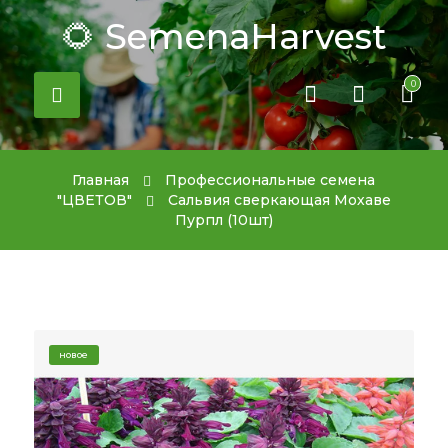
🌻 SemenaHarvest
0
Главная
Профессиональные семена
"ЦВЕТОВ"
Сальвия сверкающая Мохаве
Пурпл (10шт)
новое